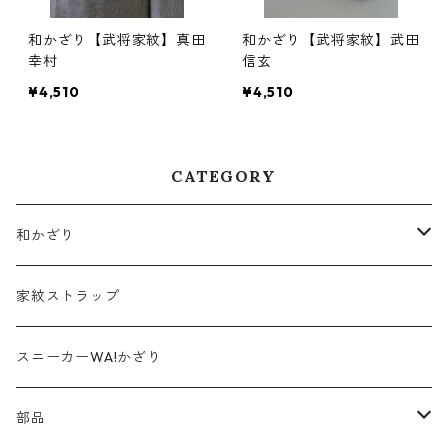
和かざり【武将家紋】真田
和かざり【武将家紋】武田
幸村
信玄
¥4,510
¥4,510
CATEGORY
和かざり
武将家紋
家紋ストラップ
和柄
スニーカーWA!かざり
部品